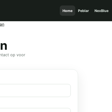
Home
Peblar
NexBlue
Man
an
ntact op voor